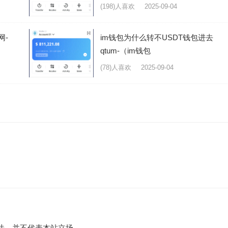
(198)人喜欢
2025-09-04
网-
im钱包为什么转不USDT钱包进去
qtum-（im钱包
(78)人喜欢
2025-09-04
法，并不代表本站立场。