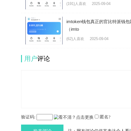
(191)人喜欢
2025-09-04
imtoken钱包真正的官比特派钱包
（imto
(62)人喜欢
2025-09-04
用户
评论
验证码:
匿名?
注：网友评论仅供其表达个人看