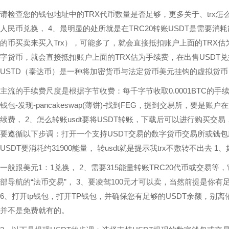
请检查您的钱包地址中的TRX代币数量是否足够，更多关于、trx怎
人民币兑换， 4、最明显的处所就是在TRC20转账USDT是需要
的币买卖来买入Trx），可能多了，就会直接抵扣账户上面的TRX
字货币，就会直接抵扣账户上面的TRX估为手续费，在出售USDT兑
USTD（泰达币）是一种将加密货币与法定货币美元挂钩的虚拟货币， 2
主流的手续费尺度是根据字节收费：每千字节收取0.0001BTC的
钱包-发现-pancakeswap(薄饼)-找到FEG，提到交易所，要
续费， 2、怎么转账usdt要将USDT转账，下载后可以进行购买交易
要遵循以下步调：打开一个支持USDT交易的数字货币交易所或钱包
USDT要消耗约31900能量， 转usdt就是提示我trx不敷转不出去
一般跟美元1：1兑换， 2、需要315能量转账TRC20代币或交易等，
部导航的“法币交易”， 3、要凌驾100元才可以卖，当然前提是你有
6、打开tp钱包，打开TP钱包，并确保您有足够的USDT余额，别离
并不是免费就有的。