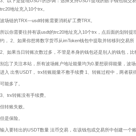
3、以下是提现USDT的步调：选择支持USDT提现的数字钱包或交
trc20地址充入10个trx。
波场链的TRX—usdt转账需要消耗矿工费TRX。
所以你需要往持有该usdt的trc20地址充入10个trx，点后面的
约， 2、如果你想将数字货币从imToken钱包中提取并转移到交易
2、如果当日转账次数过多，不管是本身的钱包还是别人的钱包，比特派
别忘了关注本站，所有波场账户地址能量均为0.要想获得能量，波场链的
进入 出售USDT， trx转账能量不敷手续费 1、转账过程中，两
可能多了。
3、trx转账没有手续费。
但转账失败。
但是保险。
输入要转出的USDT数量 法币交易，在该钱包或交易所中创建一