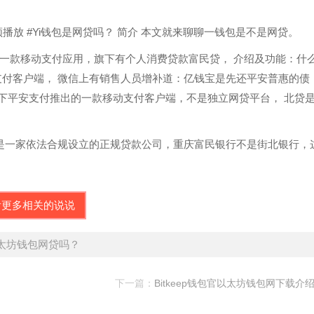
频播放 #Yi钱包是网贷吗？ 简介 本文就来聊聊一钱包是不是网贷。
是一款移动支付应用，旗下有个人消费贷款富民贷， 介绍及功能：什
支付客户端， 微信上有销售人员增补道：亿钱宝是先还平安普惠的债
旗下平安支付推出的一款移动支付客户端，不是独立网贷平台， 北贷
是一家依法合规设立的正规贷款公司，重庆富民银行不是街北银行，
看更多相关的说说
是以太坊钱包网贷吗？
下一篇：
Bitkeep钱包官以太坊钱包网下载介