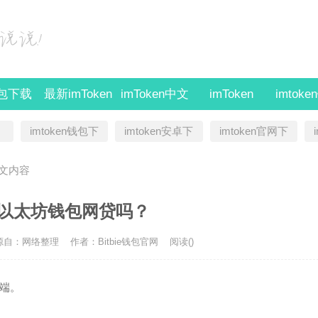
钱包下载
最新imToken
imToken中文
imToken
imtok
版
imtoken钱包下
imtoken安卓下
imtoken官网下
载
载
载
文内容
t 是以太坊钱包网贷吗？
源自：网络整理
作者：Bitbie钱包官网
阅读(
)
端。