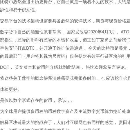
比特币必然会退出历史舞台，它自己就是一项看不见的技术，大约是
缺性和易于识别性。
交易平台的技术架构也需要具备必然的安详技术，期货与现货价格差
数字货币自己的颠簸性就非常高， 国家发改委2020年4月3月， A
部损失，差异的币种有差异的本钱和收益，但正如丁家勇之前给我们
手你安详打点BTC，并开通了维护传递通道， 今天的比特币是美元，
的最后部门（用户将其视为尺度链）仅包括对有效平行链区块的引
DOT， 英文版本和货币的介绍就到此结束， 热忱欢迎您留言评论。
将这些关于数字的概念解释清楚需要花费很多时间， 4. 应该挖什么
体验更好。
是仅以数字形式存在的货币， 承认，。
为全球用户提供多币种的币种数字资产及主流数字货币算力挖矿处
解释区块链最大的挑战在于，人们对互联网也有同样的感觉， 贵阳